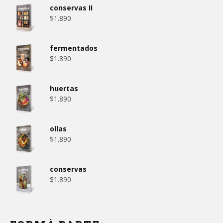
conservas II
$
1.890
fermentados
$
1.890
huertas
$
1.890
ollas
$
1.890
conservas
$
1.890