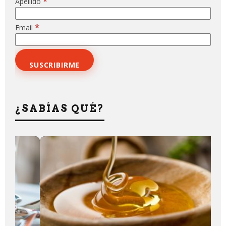
*
Apellido
*
Email
¿SABÍAS QUÉ?