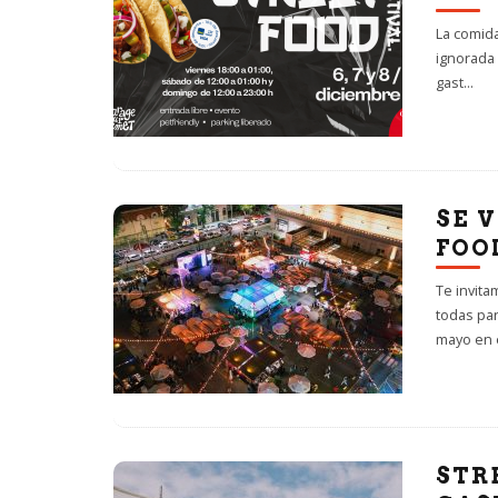
La comida
ignorada 
gast
...
SE V
FOO
Te invita
todas pa
mayo en e
STR