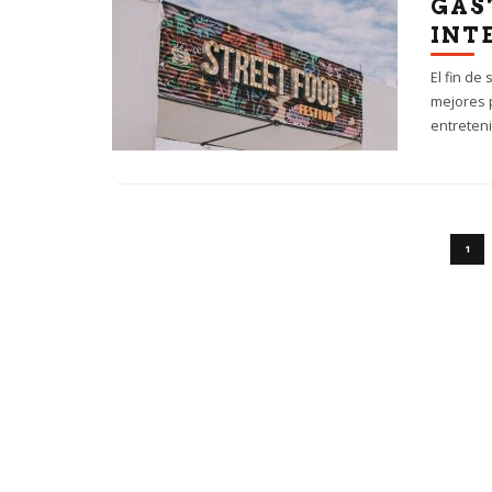
GAS
INT
El fin de
mejores 
entreten
1