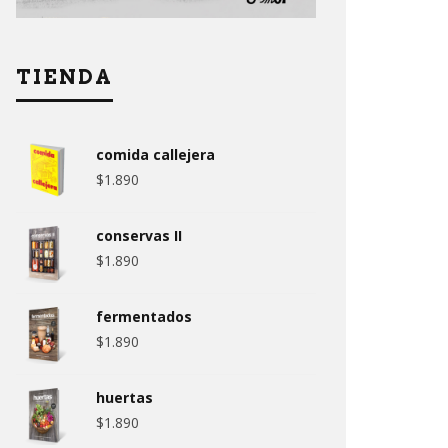
TIENDA
comida callejera
$
1.890
conservas II
$
1.890
fermentados
$
1.890
huertas
$
1.890