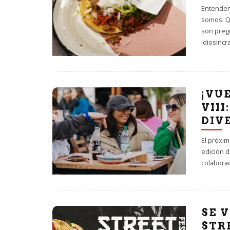
Entendem
somos. Q
son pregu
idiosincr
¡VU
VIII
DIV
El próxim
edición d
colabora
SE V
STR