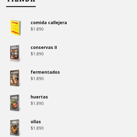
comida callejera
$
1.890
conservas II
$
1.890
fermentados
$
1.890
huertas
$
1.890
ollas
$
1.890