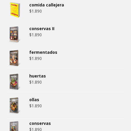
comida callejera
$
1.890
conservas II
$
1.890
fermentados
$
1.890
huertas
$
1.890
ollas
$
1.890
conservas
$
1.890