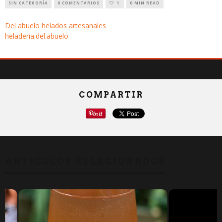
SIN CATEGORÍA
0 COMENTARIOS
1
0 MIN READ
Del abuelo helados artesanales
heladeria.del.abuelo
COMPARTIR
ARTÍCULOS RELACIONADOS