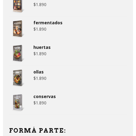
$
1.890
fermentados
$
1.890
huertas
$
1.890
ollas
$
1.890
conservas
$
1.890
FORMÁ PARTE: