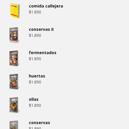
comida callejera
$
1.890
conservas II
$
1.890
fermentados
$
1.890
huertas
$
1.890
ollas
$
1.890
conservas
$
1.890