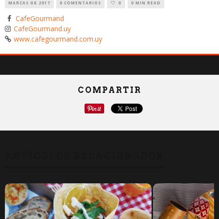
MARCAS GG 2017
0 COMENTARIOS
0
0 MIN READ
CafeGourmand
i
CafeGourmand.uy
i
www.cafegourmand.com.uy
i
COMPARTIR
ARTÍCULOS RELACIONADOS