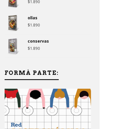
$
1.890
ollas
$
1.890
conservas
$
1.890
FORMÁ PARTE: