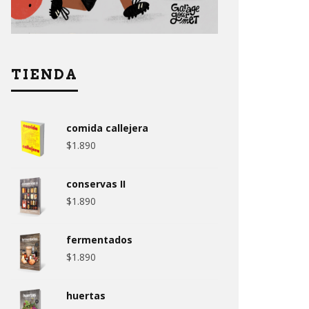
TIENDA
comida callejera
$
1.890
conservas II
$
1.890
fermentados
$
1.890
huertas