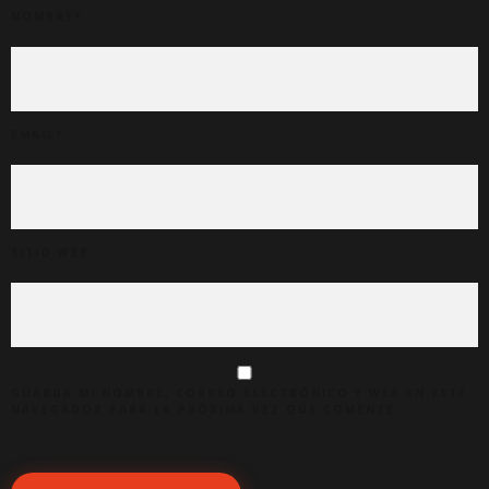
NOMBRE
*
EMAIL
*
SITIO WEB
GUARDA MI NOMBRE, CORREO ELECTRÓNICO Y WEB EN ESTE
NAVEGADOR PARA LA PRÓXIMA VEZ QUE COMENTE.