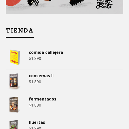
TIENDA
comida callejera
$
1.890
conservas II
$
1.890
fermentados
$
1.890
huertas
$
1.890