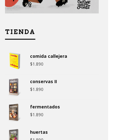
TIENDA
comida callejera
$
1.890
conservas II
$
1.890
fermentados
$
1.890
huertas
$
1.890