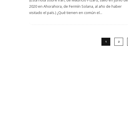
(Esta nota sobre Irán, de Mauricio Pizard, salió en junio de
2020 en Ahorahora, de Fermín Solana, al año de haber
visitado el país.) ¿Qué tienen en común el
...
1
2