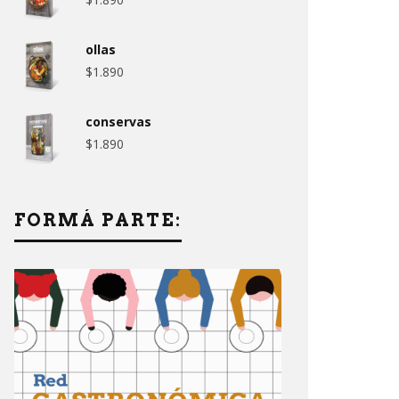
ollas
$
1.890
conservas
$
1.890
FORMÁ PARTE: