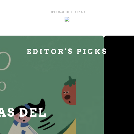
OPTIONAL TITLE FOR AD
EDITOR'S PICKS
EGO Y MÚSICA: UN
ORES EN ESPACIO