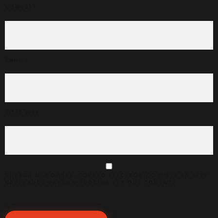
NOMBRE
*
EMAIL
*
SITIO WEB
GUARDA MI NOMBRE, CORREO ELECTRÓNICO Y WEB EN ESTE
NAVEGADOR PARA LA PRÓXIMA VEZ QUE COMENTE.