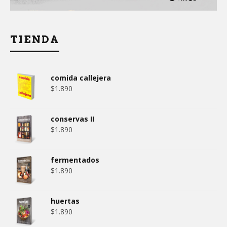
TIENDA
comida callejera
$
1.890
conservas II
$
1.890
fermentados
$
1.890
huertas
$
1.890