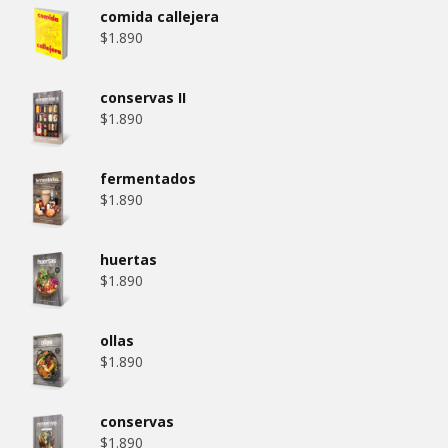
comida callejera
$
1.890
conservas II
$
1.890
fermentados
$
1.890
huertas
$
1.890
ollas
$
1.890
conservas
$
1.890