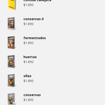
$
1.890
conservas II
$
1.890
fermentados
$
1.890
huertas
$
1.890
ollas
$
1.890
conservas
$
1.890