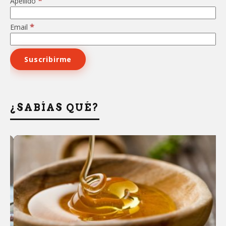
*
Apellido
*
Email
¿SABÍAS QUÉ?