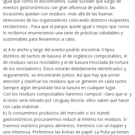
igual que como lo encontramos. Suele suceder que luego de
eventos gastronómicos con gran afluencia de publico, las
locaciones quedan con residuos -más allá de las buenas
intenciones de los organizadores colocando distintos recipientes
recolectores-. Para que el parque quede igual o mejor que como
lo recibimos enumeramos una serie de prácticas saludables y
sustentables para llevaremos a cabo.
a) A lo ancho y largo del evento podrás encontrar 3 tipos
distintos de tachos de basura: el de orgánicos compostables, el
de residuos secos reciclables y el de basura mezclada (la tortura
de los recicladores). Éstos estarán debidamente identificados y,
seguramente, se encontrarán juntos. Así que hay que poner
atención y clasificar los residuos que se generen en cada tacho.
Siempre algún despistado tira la basura en cualquier lugar.
Con los residuos compostables haremos compost -claro que sí- y
el resto será retirado por Uruguay Recicla -ellos saben qué hacer
con cada material-.
b) Si consumimos productos del mercado o los stands
gastronómicos procuraremos reducir al mínimo los residuos. Si
traemos nuestros propios alimentos, treremos con un tupper y
una chismosa. Preferimos las bolsas de papel. La fruta ya tienen