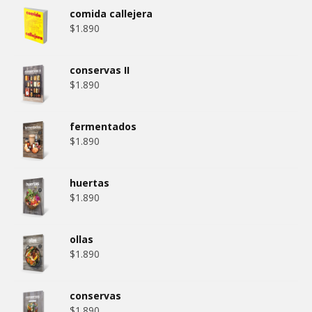
comida callejera
$
1.890
conservas II
$
1.890
fermentados
$
1.890
huertas
$
1.890
ollas
$
1.890
conservas
$
1.890