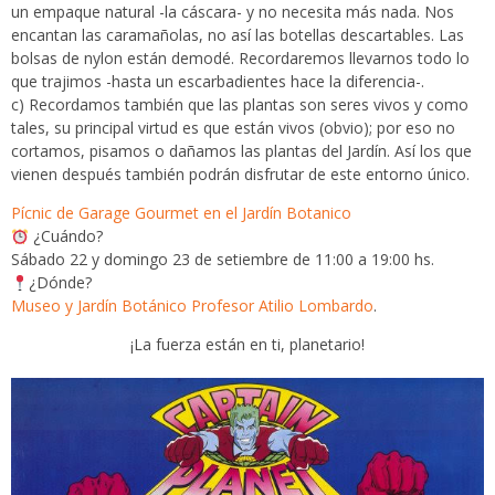
un empaque natural -la cáscara- y no necesita más nada. Nos
encantan las caramañolas, no así las botellas descartables. Las
bolsas de nylon están demodé. Recordaremos llevarnos todo lo
que trajimos -hasta un escarbadientes hace la diferencia-.
c) Recordamos también que las plantas son seres vivos y como
tales, su principal virtud es que están vivos (obvio); por eso no
cortamos, pisamos o dañamos las plantas del Jardín. Así los que
vienen después también podrán disfrutar de este entorno único.
Pícnic de Garage Gourmet en el Jardín Botanico
¿Cuándo?
Sábado 22 y domingo 23 de setiembre de 11:00 a 19:00 hs.
¿Dónde?
Museo y Jardín Botánico Profesor Atilio Lombardo
.
¡La fuerza están en ti, planetario!