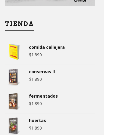
TIENDA
comida callejera
$
1.890
conservas II
$
1.890
fermentados
$
1.890
huertas
$
1.890