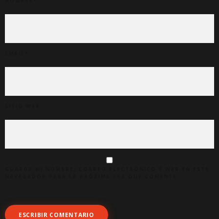
NOMBRE
*
EMAIL
*
SITIO WEB
GUARDA MI NOMBRE, CORREO ELECTRÓNICO Y WEB EN ESTE
NAVEGADOR PARA LA PRÓXIMA VEZ QUE COMENTE.