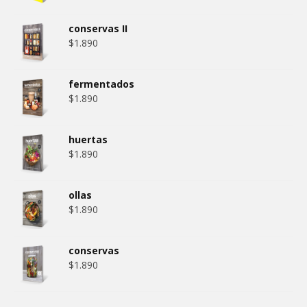
conservas II
$
1.890
fermentados
$
1.890
huertas
$
1.890
ollas
$
1.890
conservas
$
1.890