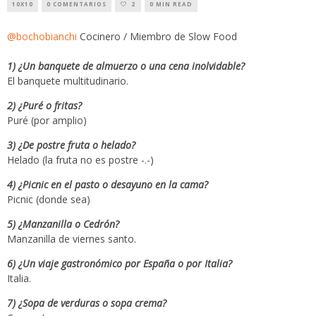
10X10
0 COMENTARIOS
2
0 MIN READ
@bochobianchi
Cocinero / Miembro de Slow Food
1) ¿Un banquete de almuerzo o una cena inolvidable?
El banquete multitudinario.
2) ¿Puré o fritas?
Puré (por amplio)
3) ¿De postre fruta o helado?
Helado (la fruta no es postre -.-)
4) ¿Picnic en el pasto o desayuno en la cama?
Picnic (donde sea)
5) ¿Manzanilla o Cedrón?
Manzanilla de viernes santo.
6) ¿Un viaje gastronómico por España o por Italia?
Italia.
7) ¿Sopa de verduras o sopa crema?