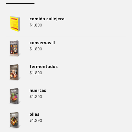
comida callejera
$
1.890
conservas II
$
1.890
fermentados
$
1.890
huertas
$
1.890
ollas
$
1.890