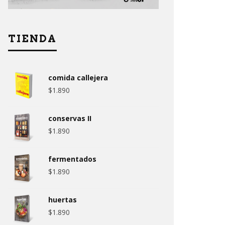
TIENDA
comida callejera
$
1.890
conservas II
$
1.890
fermentados
$
1.890
huertas
$
1.890