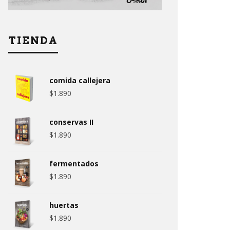
TIENDA
comida callejera
$
1.890
conservas II
$
1.890
fermentados
$
1.890
huertas
$
1.890