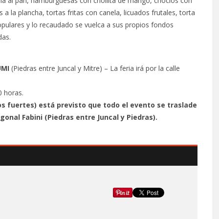
ola al pan, hamburguesas con criollita de mango, choclos con
 la plancha, tortas fritas con canela, licuados frutales, torta
opulares y lo recaudado se vuelca a sus propios fondos
das.
MI
(Piedras entre Juncal y Mitre) – La feria irá por la calle
10 horas.
os fuertes) está previsto que todo el evento se traslade
gonal Fabini (Piedras entre Juncal y Piedras).