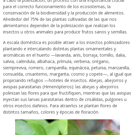
a cabo la polinización, un proceso con una importancia crucial
para el correcto funcionamiento de los ecosistemas, la
conservación de la biodiversidad y la producción de alimentos.
Alrededor del 75% de las plantas cultivadas de las que nos
alimentamos dependen de la polinización que realizan los
insectos u otros animales para producir frutos sanos y semillas.
A escala doméstica es posible atraer a los insectos polinizadores
plantando e intercalando distintas plantas ornamentales y
aromáticas en el huerto —lavanda, anís, borraja, tomillo, dalia,
salvia, caléndula, albahaca, prímula, verbena, orégano,
siempreviva, romero, campanilla, equinácea, petunia, manzanilla,
consuelda, crisantemo, margarita, cosmo y copete—, al igual que
propiciando refugios —hoteles de insectos. Abejas, abejorros y
avispas parasitarias (Himenópteros): las abejas y abejorros
polinizan las flores para que fructifiquen, mientras que las avispas
inyectan sus larvas parasitarias dentro de crisálidas, pulgones u
otros insectos dañinos. Para atraerlos se plantan flores de
distintos tamaños, colores y épocas de floración.