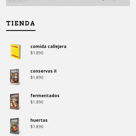
TIENDA
comida callejera
$
1.890
conservas II
$
1.890
fermentados
$
1.890
huertas
$
1.890