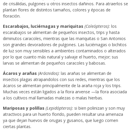
de crisálidas, pulgones u otros insectos dañinos. Para atraerlos se
plantan flores de distintos tamaños, colores y épocas de
floración.
Escarabajos, luciérnagas y mariquitas
(Coleópteros):
los
escarabajos se alimentan de pequeños insectos, trips y hasta
diminutos caracoles, mientras que las mariquitas o San Antonios
son grandes devoradores de pulgones. Las luciérnagas o bichitos
de luz son muy sensibles a ambientes contaminados o alterados
por lo que cuanto más natural y salvaje el huerto, mejor; sus
larvas se alimentan de pequeños caracoles y babosas.
Ácaros y arañas
(Arácnidos):
las arañas se alimentan de
insectos plagas atrapandolos con sus redes, mientras que los
ácaros se alimentan principalmente de la araña roja y los trips.
Muchas veces están ligados a la flora arvense —la flora asociada
a los cultivos mal llamadas malezas o malas hierbas.
Mariposas y polillas
(Lepidópteros):
si bien polinizan y son muy
atractivos para un huerto florido, pueden resultar una amenaza
ya que dejan huevos de orugas y gusanos, que luego comen
ciertas plantas.