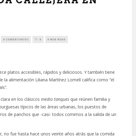
DA CALLEJERA EN
0 COMENTARIOS
6
9 MIN READ
ce platos accesibles, rápidos y deliciosos. Y también tiene
e la alimentación Liliana Martínez Lomelí califica como “el
ís”.
clara en los clásicos
medio tanques
que reúnen familia y
mburguesas típicos de las áreas urbanas, los puestos de
arros de panchos que -casi- todos comimos a la salida de un
ar, no fue hasta hace unos veinte años atrás que la comida