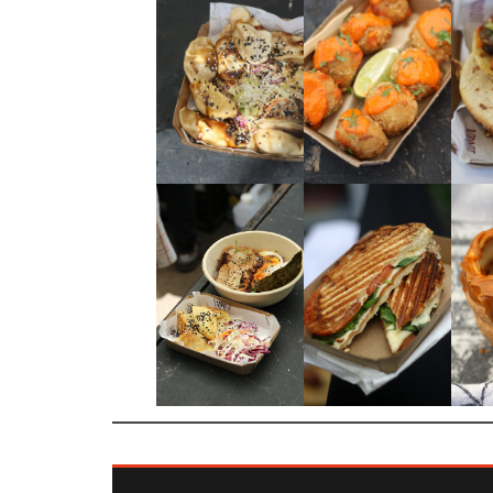
LA MIEL…
HACE 500
ANTIGU