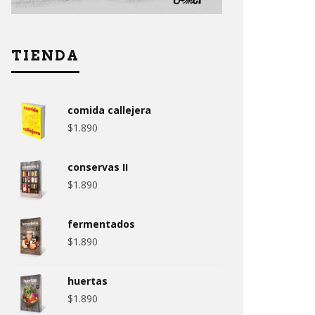
TIENDA
comida callejera
$
1.890
conservas II
$
1.890
fermentados
$
1.890
huertas
$
1.890