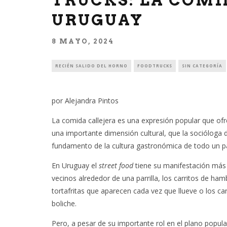
TRUCKS: LA COMI
URUGUAY
8 MAYO, 2024
RECIÉN SALIDO DEL HORNO
FOODTRUCKS
SIN CATEGORÍA
por Alejandra Pintos
La comida callejera es una expresión popular que ofre
una importante dimensión cultural, que la socióloga d
fundamento de la cultura gastronómica de todo un pa
En Uruguay el
street food
tiene su manifestación más 
vecinos alrededor de una parrilla, los carritos de ha
tortafritas que aparecen cada vez que llueve o los c
boliche.
Pero, a pesar de su importante rol en el plano popul