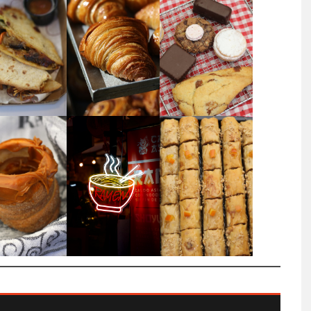
0 AÑOS EN EL
EL PRIMER RESTORÁN DE 
O EGIPTO…
HISTORIA FUE…