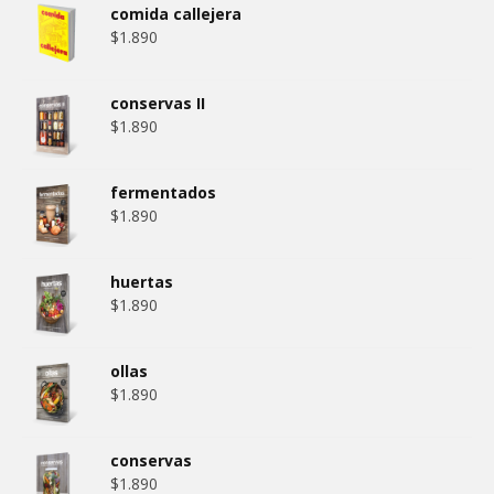
comida callejera
$
1.890
conservas II
$
1.890
fermentados
$
1.890
huertas
$
1.890
ollas
$
1.890
conservas
$
1.890