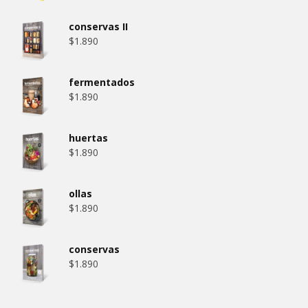
conservas II
$
1.890
fermentados
$
1.890
huertas
$
1.890
ollas
$
1.890
conservas
$
1.890