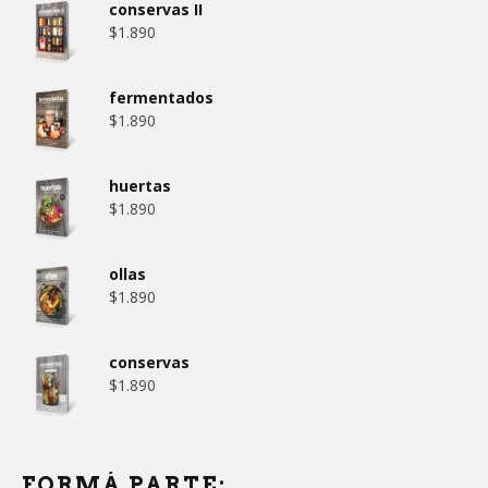
conservas II
$
1.890
fermentados
$
1.890
huertas
$
1.890
ollas
$
1.890
conservas
$
1.890
FORMÁ PARTE: