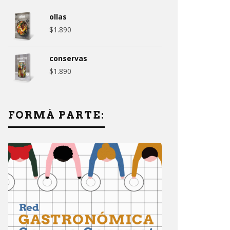
ollas
$
1.890
conservas
$
1.890
FORMÁ PARTE: