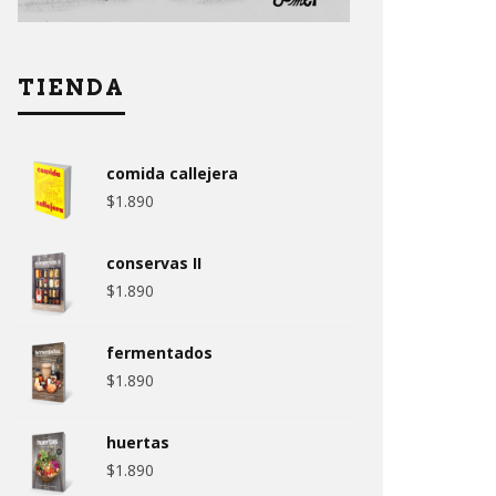
TIENDA
comida callejera
$
1.890
conservas II
$
1.890
fermentados
$
1.890
huertas
$
1.890