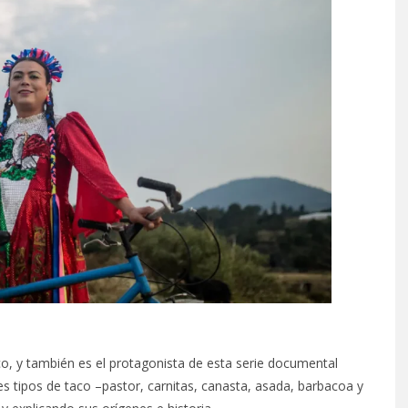
0 AÑOS EN EL
EL PRIMER RESTORÁN DE 
O EGIPTO…
HISTORIA FUE…
co, y también es el protagonista de esta serie documental
 tipos de taco –pastor, carnitas, canasta, asada, barbacoa y