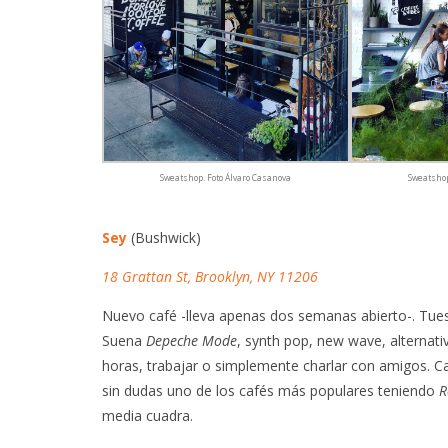
Sweatshop. Foto Álvaro Casanova
Sweatshop
Sey
(Bushwick)
18 Grattan St, Brooklyn, NY 11206
Nuevo café -lleva apenas dos semanas abierto-. Tuest
Suena
Depeche Mode
, synth pop, new wave, alternat
horas, trabajar o simplemente charlar con amigos. Ca
sin dudas uno de los cafés más populares teniendo
R
media cuadra.