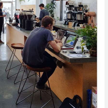
0 AÑOS EN EL
EL PRIMER RESTORÁN DE 
O EGIPTO…
HISTORIA FUE…