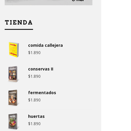
TIENDA
comida callejera
$
1.890
conservas II
$
1.890
fermentados
$
1.890
huertas
$
1.890