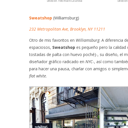
Devoción. Foto Álvaro Casanova
Devoción
Sweatshop
(Williamsburg)
232 Metropolitan Ave, Brooklyn, NY 11211
Otro de mis favoritos en
Williamsburg
. A diferencia 
espaciosos,
Sweatshop
es pequeño pero la calidad d
tostadas de palta con huevo poché)-, su diseño, el m
diseñador gráfico radicado en
NYC
-, así como tambié
para hacer una pausa, charlar con amigos o simple
flat white
.