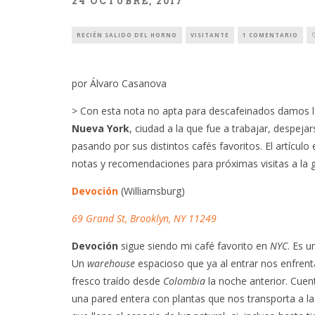
24 OCTUBRE, 2017
RECIÉN SALIDO DEL HORNO
VISITANTE
1 COMENTARIO
por Álvaro Casanova
> Con esta nota no apta para descafeinados damos l
Nueva York
, ciudad a la que fue a trabajar, despeja
pasando por sus distintos cafés favoritos. El artículo
notas y recomendaciones para próximas visitas a la
Devoción
(Williamsburg)
69 Grand St, Brooklyn, NY 11249
Devoción
sigue siendo mi café favorito en
NYC
. Es 
Un
warehouse
espacioso que ya al entrar nos enfrent
fresco traído desde
Colombia
la noche anterior. Cue
una pared entera con plantas que nos transporta a l