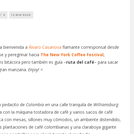
6
19 MIN READ
a bienvenida a
Álvaro Casanova
flamante corresponsal desde
rse y peregrinar hacia
The New York Coffee Festival
,
 es bitácora pero también es guía –
ruta del café
– para sacar
 gran manzana.
Enjoy! <
un pedacito de
Colombia
en una calle tranquila de
Williamsburg
.
a con la máquina tostadora de café y varios sacos de café
nta con mesas, sillones muy cómodos, un ambiente distendido,
as plantaciones de café colombianas y una claraboya gigante