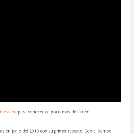
ntevideo
para conocer un poco más de la red:
res en junio del 2013 con su primer rescate. Con el tiempo