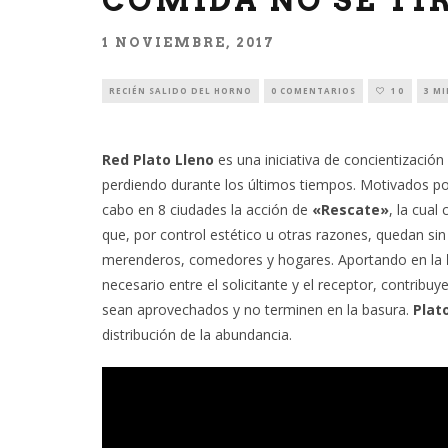
COMIDA NO SE TI
1 NOVIEMBRE, 2017
RECIÉN SALIDO DEL HORNO
0 COMENTARIOS
10
3 M
Red Plato Lleno
es una iniciativa de concientización
perdiendo durante los últimos tiempos. Motivados por
cabo en 8 ciudades la acción de​
«Rescate»
, la cual
que, por control estético u otras razones, quedan si
merenderos, comedores y hogares. ​Aportando en la
necesario entre el solicitante y el receptor, contrib
sean aprovechados y no terminen en la basura.
Plato
distribución de la abundancia.