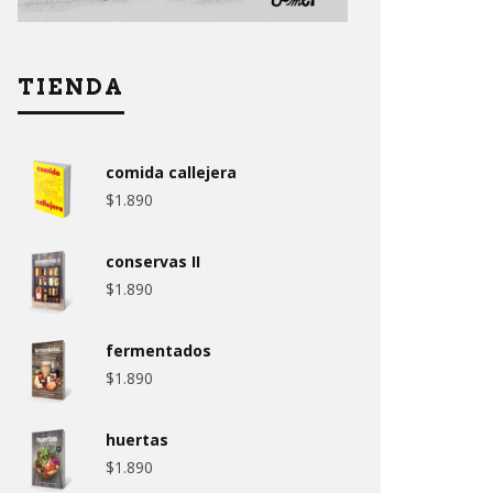
TIENDA
comida callejera
$
1.890
conservas II
$
1.890
fermentados
$
1.890
huertas
$
1.890