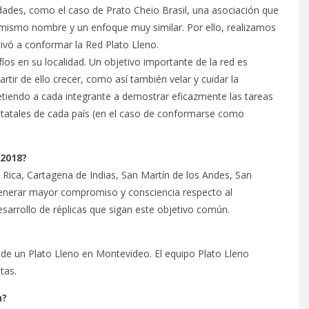
dades, como el caso de Prato Cheio Brasil, una asociación que
mismo nombre y un enfoque muy similar. Por ello, realizamos
vó a conformar la Red Plato Lleno.
íos en su localidad. Un objetivo importante de la red es
rtir de ello crecer, como así también velar y cuidar la
etiendo a cada integrante a demostrar eficazmente las tareas
 estatales de cada país (en el caso de conformarse como
 2018?
ica, Cartagena de Indias, San Martín de los Andes, San
enerar mayor compromiso y consciencia respecto al
esarrollo de réplicas que sigan este objetivo común.
n de un Plato Lleno en Montevideo. El equipo Plato Lleno
tas.
n?