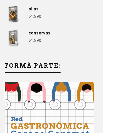
ollas
$
1.890
conservas
$
1.890
FORMÁ PARTE: