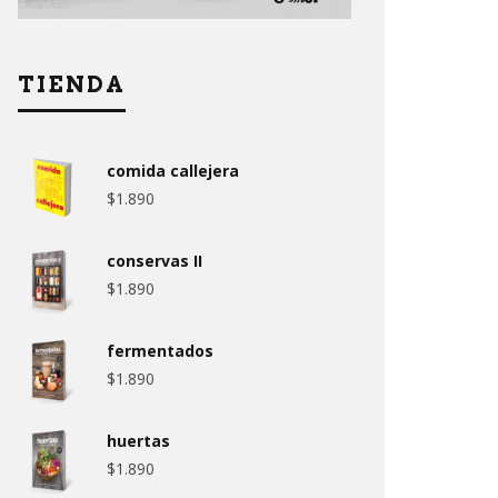
TIENDA
comida callejera
$
1.890
conservas II
$
1.890
fermentados
$
1.890
huertas
$
1.890