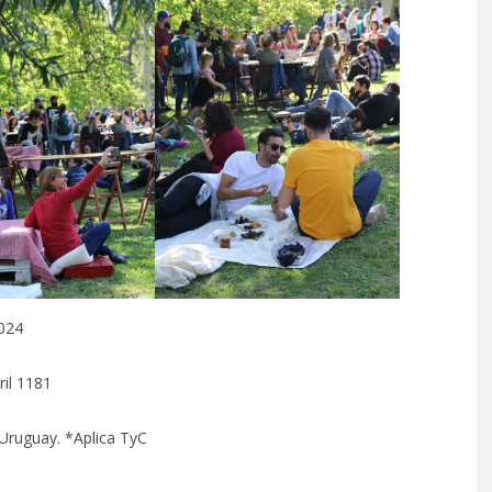
0 AÑOS EN EL
EL PRIMER RESTORÁN DE 
O EGIPTO…
HISTORIA FUE…
024
ril 1181
 Uruguay. *Aplica TyC