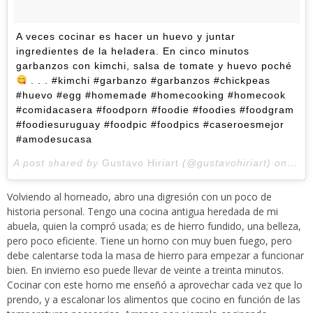
A veces cocinar es hacer un huevo y juntar
ingredientes de la heladera. En cinco minutos
garbanzos con kimchi, salsa de tomate y huevo poché
. . . #kimchi #garbanzo #garbanzos #chickpeas
#huevo #egg #homemade #homecooking #homecook
#comidacasera #foodporn #foodie #foodies #foodgram
#foodiesuruguay #foodpic #foodpics #caseroesmejor
#amodesucasa
A post shared by
Gustavo Hiriart
(@gustavohiriart) on
May
Volviendo al horneado, abro una digresión con un poco de
historia personal. Tengo una cocina antigua heredada de mi
abuela, quien la compró usada; es de hierro fundido, una belleza,
pero poco eficiente. Tiene un horno con muy buen fuego, pero
debe calentarse toda la masa de hierro para empezar a funcionar
bien. En invierno eso puede llevar de veinte a treinta minutos.
Cocinar con este horno me enseñó a aprovechar cada vez que lo
prendo, y a escalonar los alimentos que cocino en función de las