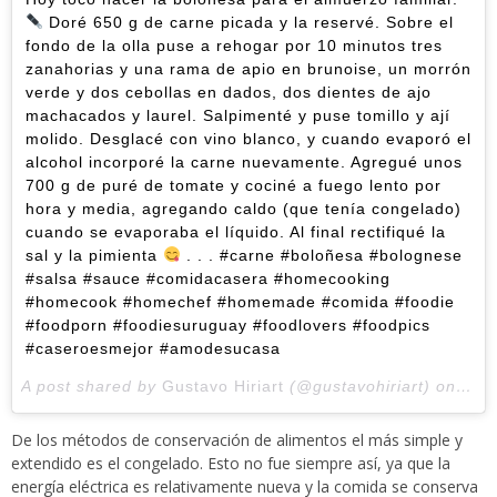
Doré 650 g de carne picada y la reservé. Sobre el
fondo de la olla puse a rehogar por 10 minutos tres
zanahorias y una rama de apio en brunoise, un morrón
verde y dos cebollas en dados, dos dientes de ajo
machacados y laurel. Salpimenté y puse tomillo y ají
molido. Desglacé con vino blanco, y cuando evaporó el
alcohol incorporé la carne nuevamente. Agregué unos
700 g de puré de tomate y cociné a fuego lento por
hora y media, agregando caldo (que tenía congelado)
cuando se evaporaba el líquido. Al final rectifiqué la
sal y la pimienta
. . . #carne #boloñesa #bolognese
#salsa #sauce #comidacasera #homecooking
#homecook #homechef #homemade #comida #foodie
#foodporn #foodiesuruguay #foodlovers #foodpics
#caseroesmejor #amodesucasa
A post shared by
Gustavo Hiriart
(@gustavohiriart) on
May
De los métodos de conservación de alimentos el más simple y
extendido es el congelado. Esto no fue siempre así, ya que la
energía eléctrica es relativamente nueva y la comida se conserva