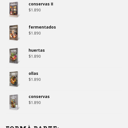
conservas II
$
1.890
fermentados
$
1.890
huertas
$
1.890
ollas
$
1.890
conservas
$
1.890