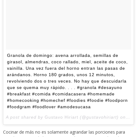
Granola de domingo: avena arrollada, semillas de
girasol, almendras, coco rallado, miel, aceite de coco,
vainilla. Una vez fuera del horno entran las pasas de
arándanos. Horno 180 grados, unos 12 minutos,
revolviendo dos o tres veces. No hay que descuidarla
que se quema muy rápido. . . . #granola #desayuno
#breakfast #comida #comidacasera #homemade
#homecooking #homechef #foodies #foodie #foodporn
#foodgram #foodlover #amodesucasa
A post shared by
Gustavo Hiriart
(@gustavohiriart) on
Feb 
Cocinar de más no es solamente agrandar las porciones para