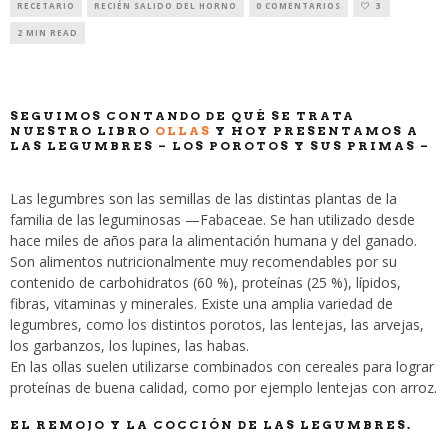
RECETARIO
RECIÉN SALIDO DEL HORNO
0 COMENTARIOS
3
2 MIN READ
SEGUIMOS CONTANDO DE QUÉ SE TRATA
NUESTRO LIBRO
OLLAS
Y HOY PRESENTAMOS A
LAS LEGUMBRES – LOS POROTOS Y SUS PRIMAS –
Las legumbres son las semillas de las distintas plantas de la
familia de las leguminosas —Fabaceae. Se han utilizado desde
hace miles de años para la alimentación humana y del ganado.
Son alimentos nutricionalmente muy recomendables por su
contenido de carbohidratos (60 %), proteínas (25 %), lípidos,
fibras, vitaminas y minerales. Existe una amplia variedad de
legumbres, como los distintos porotos, las lentejas, las arvejas,
los garbanzos, los lupines, las habas.
En las ollas suelen utilizarse combinados con cereales para lograr
proteínas de buena calidad, como por ejemplo lentejas con arroz.
EL REMOJO Y LA COCCIÓN DE LAS LEGUMBRES.