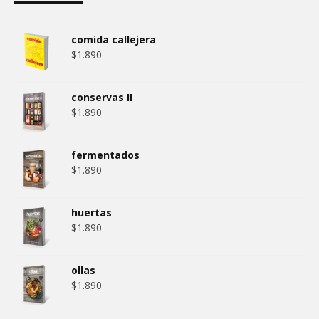
comida callejera
$
1.890
conservas II
$
1.890
fermentados
$
1.890
huertas
$
1.890
ollas
$
1.890