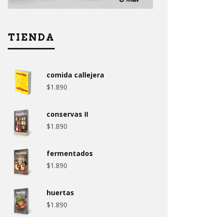
TIENDA
comida callejera
$
1.890
conservas II
$
1.890
fermentados
$
1.890
huertas
$
1.890