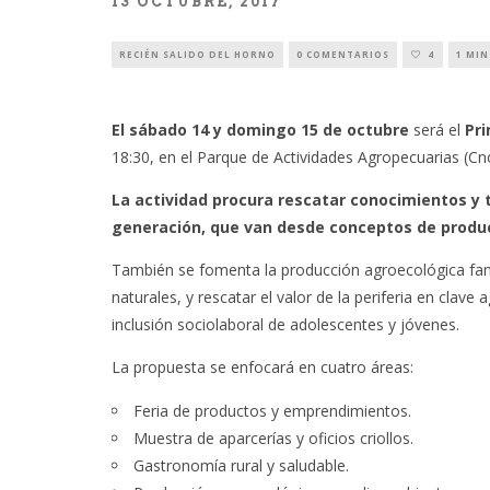
13 OCTUBRE, 2017
RECIÉN SALIDO DEL HORNO
0 COMENTARIOS
4
1 MIN
El sábado 14 y domingo 15 de octubre
será el
Pri
18:30, en el Parque de Actividades Agropecuarias (Cno
La actividad procura rescatar conocimientos y 
generación, que van desde conceptos de produc
También se fomenta la producción agroecológica famil
naturales, y rescatar el valor de la periferia en clav
inclusión sociolaboral de adolescentes y jóvenes.
La propuesta se enfocará en cuatro áreas:
Feria de productos y emprendimientos.
Muestra de aparcerías y oficios criollos.
Gastronomía rural y saludable.